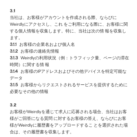
3.1
当社は、お客様がアカウントを作成される際、ならびに
Weirdlyにアクセスし、これ をご利用になる際に、お客様に関
する個人情報を収集します。特に、当社は次の情 報を収集し
ます。
3.1.1
お客様の企業名および個人名
3.1.2
お客様の連絡先情報
3.1.3
Weirdlyの利用状況（例：トラフィック量、ページの滞在
時間）に関する情 報
3.1.4
お客様のIPアドレスおよびその他デバイスを特定可能な
データ
3.1.5
お客様からリクエストされるサービスを提供するために
必要なその他の情報
3.2
お客様がWeirdlyを通じて求人に応募される場合、当社はお客
様がご回答になる質問 に対するお客様の答え、ならびにお客
様がWeirdlyに履歴書をアップロードするこ とを選択された場
合は、その履歴書を収集します。