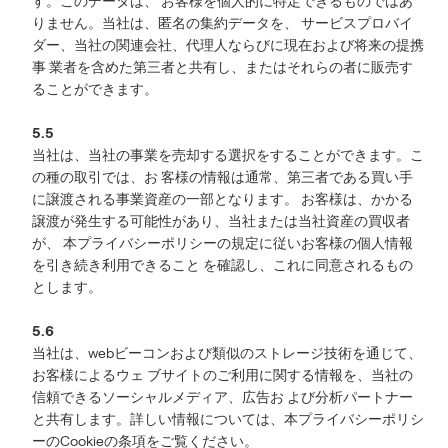
す。このデータは、 お客様を個人的に特定できるものではあ
りません。当社は、匿名の集約データを、 サービスプロバイ
ダー、当社の関連会社、代理人ならびに現在および将来の提携
事 業者を含めた第三者と共有し、またはそれらの者に販売す
ることができます。
5.5
当社は、当社の事業を売却する選択をすることができます。こ
の種の取引では、お 客様の情報は通常、第三者である買い手
に譲渡される事業資産の一部となります。 お客様は、かかる
譲渡が発生する可能性があり、当社または当社資産の買収者
が、 本プライバシーポリシーの規定に従いお客様の個人情報
を引き続き利用できること を確認し、これに同意されるもの
とします。
5.6
当社は、webビーコンおよび類似のストレージ技術を通じて、
お客様によるウェ ブサイトのご利用に関する情報を、当社の
信頼できるソーシャルメディア、広告お よび分析パートナー
と共有します。詳しい情報については、本プライバシーポリシ
ーのCookieの条項をご覧ください。