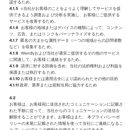
認するため。
4.1.5
c当社がお客様のことをよりよく理解してサービスを提
供できるよう調査およ び分析を実施し、お客様にご提供する
サービスを改善するため。
4.1.6
お客様の地域またはデバイスの種類によって、コンテン
ツ、広告、またはリ ンクをパーソナライズするため。
4.1.7
匿名の大まかな属性データ（一つの地域からの訪問者数
など）を収集するた め。
4.1.8
Weirdlyおよび当社が適宜ご提供するその他のサービス
に関連して、お客様 に連絡をするため。
4.1.9
請求に対する防御を含め、当社の法的権利および利益を
保護または執行する ため。
4.1.10
お客様または適用法令により認められたその他の目的
4.1.11
政府、業界または規制当局に協力するため
4.2
お客様は、お客様宛に送信されたコミュニケーションに記載さ
れた手順に従って、 当社からのコミュニケーションの送信を
解除することができます。お客様はまた、 本プライバシーポ
リシーの末尾に記載された情報を使って当社にご連絡になるこ
と で、いつでもこの権利を行使することができます。